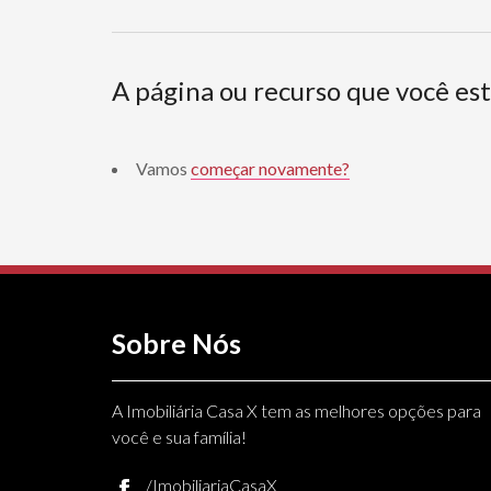
A página ou recurso que você es
Vamos
começar novamente?
Sobre Nós
A Imobiliária Casa X tem as melhores opções para
você e sua família!
/ImobiliariaCasaX