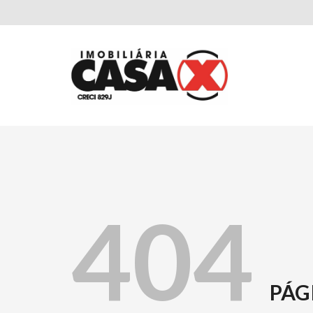
404
PÁG