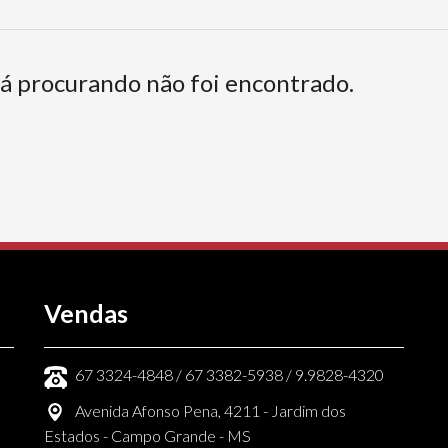
tá procurando não foi encontrado.
Vendas
67 3324-4848 / 67 3382-5938 / 9.9828-4320
Avenida Afonso Pena, 4211 - Jardim dos
Estados - Campo Grande - MS